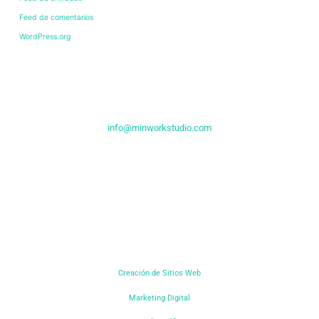
Feed de comentarios
WordPress.org
CONTÁCTANOS
info@minworkstudio.com
+56 9 6572 7427
NO DEJES DE VISITAR
Servicios
Creación de Sitios Web
Marketing Digital