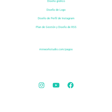
Diseño gráfico
Diseño de Logo
Diseño de Perfil de Instagram
Plan de Gestión y Diseño de RSS
Pago de Cotizaciones
minworkstudio.com/pagos
SÍGUENOS
© MinWork Studio. ¿Qué diseño necesitas? We Work Your