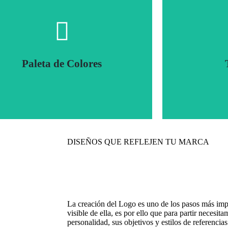
Paleta de Colores
DISEÑOS QUE REFLEJEN TU MARCA
Elección del Estilo Adecuado
Te entregamos la paleta de colores para que
Te entregamos 
edas aplicarla en los distintos diseños para tu
asociadas a t
marca y generar armonía visual.
d
La creación del Logo es uno de los pasos más impo
visible de ella, es por ello que para partir necesi
personalidad, sus objetivos y estilos de referencia