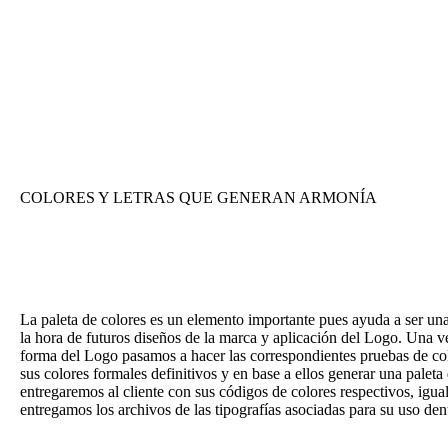
COLORES Y LETRAS QUE GENERAN ARMONÍA
Eligiendo los Colores y Tipografías Apro
La paleta de colores es un elemento importante pues ayuda a ser un
la hora de futuros diseños de la marca y aplicación del Logo. Una ve
forma del Logo pasamos a hacer las correspondientes pruebas de col
sus colores formales definitivos y en base a ellos generar una paleta
entregaremos al cliente con sus códigos de colores respectivos, igu
entregamos los archivos de las tipografías asociadas para su uso den