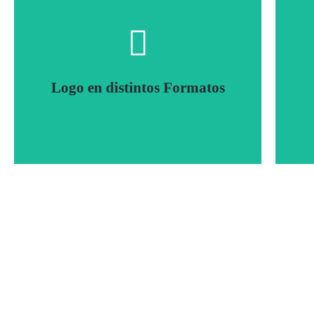
Logo en distintos Formatos
Te entregamos tu Logo en distintos formatos para
su uso, siempre en alta resolución y puedes elegir
pu
incluir el editable.