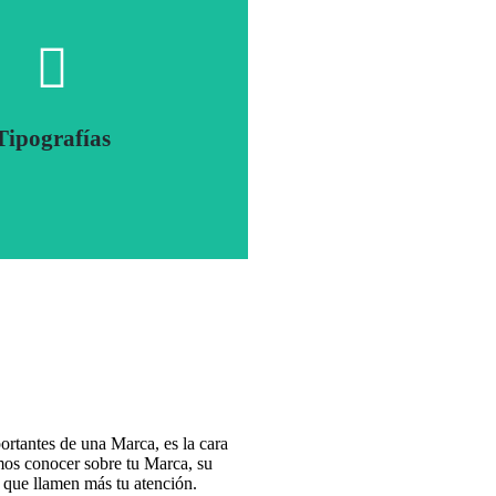
Tipografías
los archivos de las tipografías
u Logo para que las uses en los
iseños de la Marca.
rtantes de una Marca, es la cara
tamos conocer sobre tu Marca, su
s que llamen más tu atención.