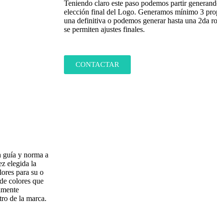
Teniendo claro este paso podemos partir generando
elección final del Logo. Generamos mínimo 3 propu
una definitiva o podemos generar hasta una 2da ro
se permiten ajustes finales.
CONTACTAR
piadas
a guía y norma a
z elegida la
ores para su o
 de colores que
almente
tro de la marca.